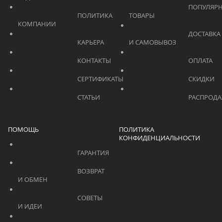
			    		ПОПУЛЯРНЫЕ 
			    		ПОЛИТИКА 
ТОВАРЫ			    	
КОМПАНИИ			    	
			    		ДОСТАВКА 
			    		КАРЬЕРА			    	
И САМОВЫВОЗ	
			    		КОНТАКТЫ			    	
			    		СЕРТИФИКАТЫ			    	
			    		СТАТЬИ			    	
ПОМОЩЬ
ПОЛИТИКА
КОНФИДЕНЦИАЛЬНОСТИ
			    		ГАРАНТИЯ			    	
			    		ВОЗВРАТ 
И ОБМЕН			    	
			    		СОВЕТЫ 
И ИДЕИ			    	