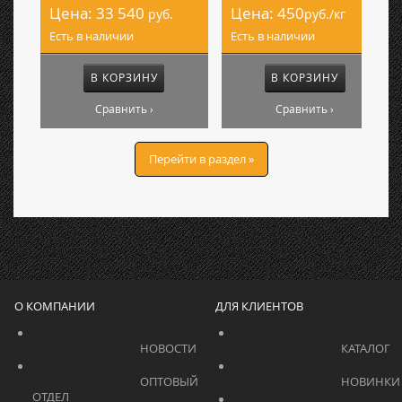
Цена:
33 540
Цена:
450
руб.
руб./кг
Есть в наличии
Есть в наличии
В КОРЗИНУ
В КОРЗИНУ
Сравнить ›
Сравнить ›
Перейти в раздел »
О КОМПАНИИ
ДЛЯ КЛИЕНТОВ
			    		НОВОСТИ			    	
			    		ОПТОВЫЙ 
ОТДЕЛ			    	