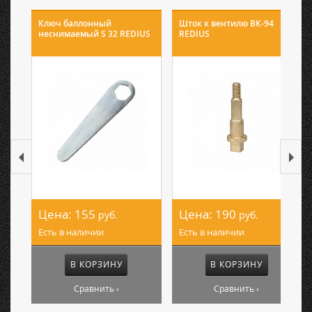
Ключ баллонный
Шток к вентилю ВК-94
неснимаемый S 32 REDIUS
REDIUS
Цена:
155
Цена:
190
руб.
руб.
Есть в наличии
Есть в наличии
В КОРЗИНУ
В КОРЗИНУ
Сравнить ›
Сравнить ›