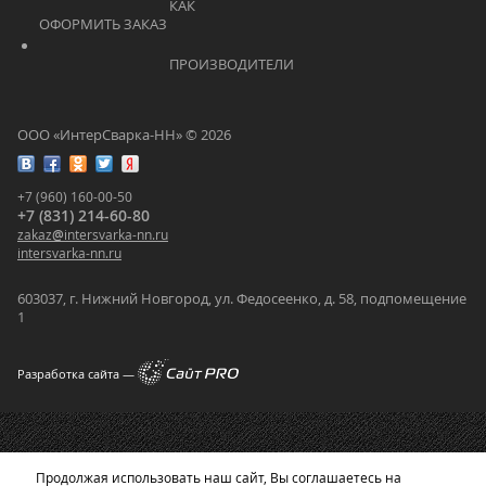
			    		КАК 
ОФОРМИТЬ ЗАКАЗ			    	
			    		ПРОИЗВОДИТЕЛИ			    	
ООО «ИнтерСварка-НН» © 2026
+7 (960) 160-00-50
+7 (831) 214-60-80
zakaz
@
intersvarka-nn.ru
intersvarka-nn.ru
603037, г. Нижний Новгород, ул. Федосеенко, д. 58, подпомещение
1
Разработка сайта —
Продолжая использовать наш сайт, Вы соглашаетесь на