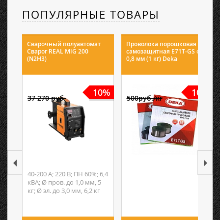
ПОПУЛЯРНЫЕ ТОВАРЫ
Сварочный полуавтомат
Проволока порошковая
Сварог REAL MIG 200
самозащитная E71T-GS ф
(N2H3)
0,8 мм (1 кг) Deka
10%
10%
37 270 руб.
500руб./кг
40-200 А; 220 В; ПН 60%; 6,4
кВА; Ø пров. до 1,0 мм, 5
кг; Ø эл. до 3,0 мм, 6,2 кг