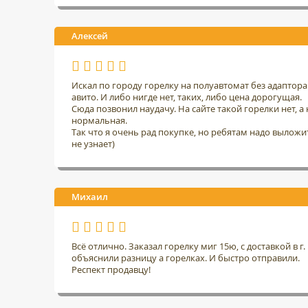
Алексей
Искал по городу горелку на полуавтомат без адаптор
авито. И либо нигде нет, таких, либо цена дорогущая.
Сюда позвонил наудачу. На сайте такой горелки нет, а н
нормальная.
Так что я очень рад покупке, но ребятам надо выложить
не узнает)
Михаил
Всё отлично. Заказал горелку миг 15ю, с доставкой в 
объяснили разницу а горелках. И быстро отправили.
Респект продавцу!