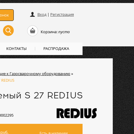
Вход
|
Регистрация
вонок
Корзина:
пусто
КОНТАКТЫ
РАСПРОДАЖА
ие к Газосварочному оборудованию
»
 REDIUS
емый S 27 REDIUS
0002295
руб.
Есть в наличии