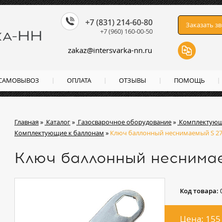
+7 (831) 214-60-80
Заказать з
+7 (960) 160-00-50
zakaz
@
intersvarka-nn.ru
 САМОВЫВОЗ
ОПЛАТА
ОТЗЫВЫ
ПОМОЩЬ
Главная
»
Каталог
»
Газосварочное оборудование
»
Комплектующ
Комплектующие к баллонам
»
Ключ баллонный неснимаемый S 27
Ключ баллонный неснима
Код товара:
Цена: 155