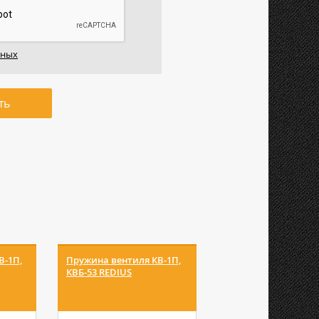
нных
ть
В-1П,
Пружина вентиля КВ-1П,
Ключ сварщика
КВБ-53 REDIUS
универсальный S 8-
REDIUS