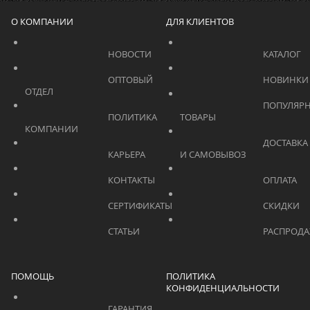
О КОМПАНИИ
ДЛЯ КЛИЕНТОВ
			    		НОВОСТИ			    	
			    		ОПТОВЫЙ 
ОТДЕЛ			    	
			    		ПОПУЛЯРНЫЕ 
			    		ПОЛИТИКА 
ТОВАРЫ			    	
КОМПАНИИ			    	
			    		ДОСТАВКА 
			    		КАРЬЕРА			    	
И САМОВЫВОЗ	
			    		КОНТАКТЫ			    	
			    		СЕРТИФИКАТЫ			    	
			    		СТАТЬИ			    	
ПОМОЩЬ
ПОЛИТИКА
КОНФИДЕНЦИАЛЬНОСТИ
			    		ГАРАНТИЯ			    	