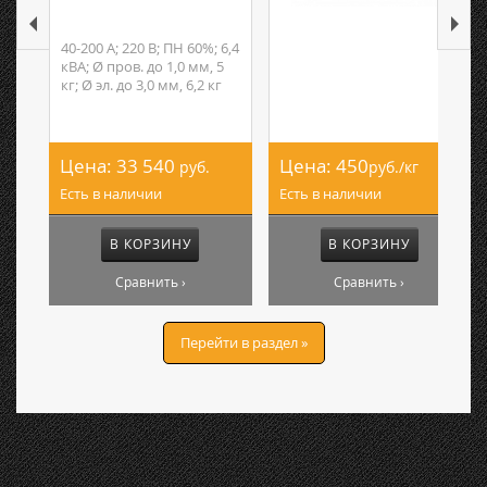
40-200 А; 220 В; ПН 60%; 6,4
кВА; Ø пров. до 1,0 мм, 5
кг; Ø эл. до 3,0 мм, 6,2 кг
Цена:
33 540
Цена:
450
руб.
руб./кг
Есть в наличии
Есть в наличии
В КОРЗИНУ
В КОРЗИНУ
Сравнить ›
Сравнить ›
Перейти в раздел »