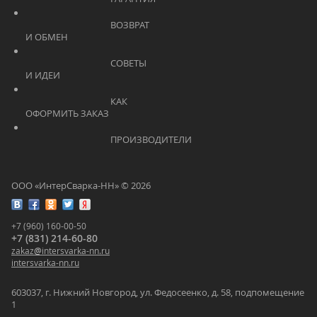
			    		ВОЗВРАТ 
И ОБМЕН			    	
			    		СОВЕТЫ 
И ИДЕИ			    	
			    		КАК 
ОФОРМИТЬ ЗАКАЗ			    	
			    		ПРОИЗВОДИТЕЛИ			    	
ООО «ИнтерСварка-НН» © 2026
+7 (960) 160-00-50
+7 (831) 214-60-80
zakaz
@
intersvarka-nn.ru
intersvarka-nn.ru
603037, г. Нижний Новгород, ул. Федосеенко, д. 58, подпомещение
1