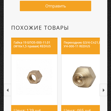
Отправить
ПОХОЖИЕ ТОВАРЫ
Гайка 19 БПО5-000-11.01
Переходник G3/4-Сп21,8
(М16х1,5 правая) REDIUS
УН-000-11 REDIUS
Цена:
129
Цена:
465
руб.
руб.