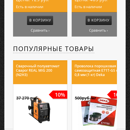
Есть в наличии
Есть в наличии
В КОРЗИНУ
В КОРЗИНУ
Сравнить ›
Сравнить ›
ПОПУЛЯРНЫЕ ТОВАРЫ
Сварочный полуавтомат
Проволока порошковая
Сварог REAL MIG 200
самозащитная E71T-GS ф
(N2H3)
0,8 мм (1 кг) Deka
10%
10%
37 270 руб.
500руб./кг