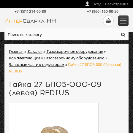
zakaz
@
intersvarka-nn.ru
Вход
|
Регистрация
+7 (831) 214-60-80
+7 (960) 160-00-50
Главная
»
Каталог
»
Газосварочное оборудование
»
Комплектующие к Газосварочному оборудованию
»
Запасные части к редукторам
»
Гайка 27 БПО5-000-09 (левая)
REDIUS
Гайка 27 БПО5-000-09
(левая) REDIUS