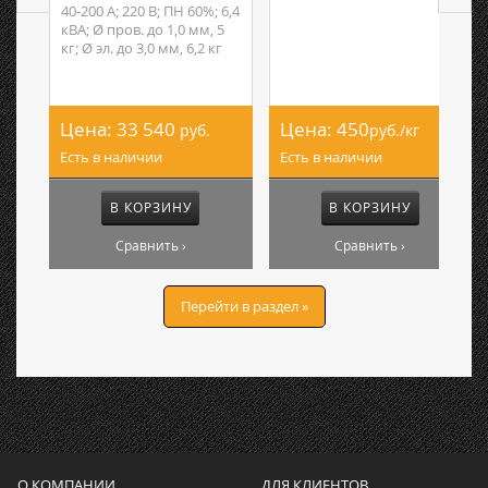
40-200 А; 220 В; ПН 60%; 6,4
кВА; Ø пров. до 1,0 мм, 5
кг; Ø эл. до 3,0 мм, 6,2 кг
Цена:
33 540
Цена:
450
руб.
руб./кг
Есть в наличии
Есть в наличии
В КОРЗИНУ
В КОРЗИНУ
Сравнить ›
Сравнить ›
Перейти в раздел »
О КОМПАНИИ
ДЛЯ КЛИЕНТОВ