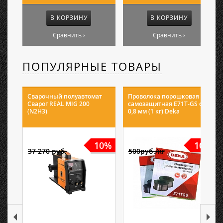
В КОРЗИНУ
В КОРЗИНУ
Сравнить ›
Сравнить ›
ПОПУЛЯРНЫЕ ТОВАРЫ
Сварочный полуавтомат
Проволока порошковая
Сварог REAL MIG 200
самозащитная E71T-GS ф
(N2H3)
0,8 мм (1 кг) Deka
10%
10%
37 270 руб.
500руб./кг