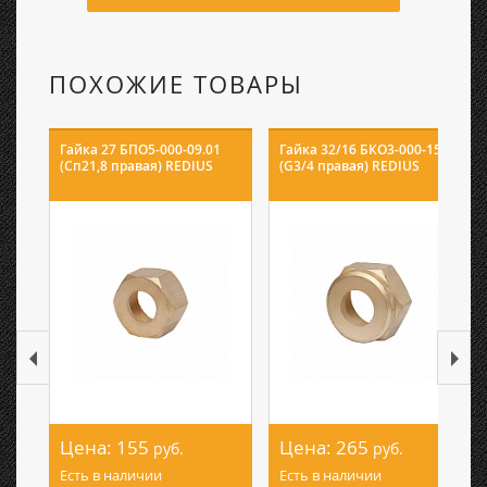
ПОХОЖИЕ ТОВАРЫ
Гайка 27 БПО5-000-09.01
Гайка 32/16 БКО3-000-15.02
(Сп21,8 правая) REDIUS
(G3/4 правая) REDIUS
Цена:
155
Цена:
265
руб.
руб.
Есть в наличии
Есть в наличии