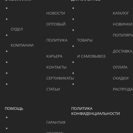
			    		НОВОСТИ			    	
			    		ОПТОВЫЙ 
ОТДЕЛ			    	
			    		ПОПУЛЯРНЫЕ 
			    		ПОЛИТИКА 
ТОВАРЫ			    	
КОМПАНИИ			    	
			    		ДОСТАВКА 
			    		КАРЬЕРА			    	
И САМОВЫВОЗ	
			    		КОНТАКТЫ			    	
			    		СЕРТИФИКАТЫ			    	
			    		СТАТЬИ			    	
ПОМОЩЬ
ПОЛИТИКА
КОНФИДЕНЦИАЛЬНОСТИ
			    		ГАРАНТИЯ			    	