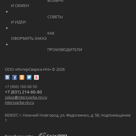
			    		ВОЗВРАТ 
И ОБМЕН			    	
			    		СОВЕТЫ 
И ИДЕИ			    	
			    		КАК 
ОФОРМИТЬ ЗАКАЗ			    	
			    		ПРОИЗВОДИТЕЛИ			    	
ООО «ИнтерСварка-НН» © 2026
+7 (960) 160-00-50
+7 (831) 214-60-80
zakaz
@
intersvarka-nn.ru
intersvarka-nn.ru
603037, г. Нижний Новгород, ул. Федосеенко, д. 58, подпомещение
1