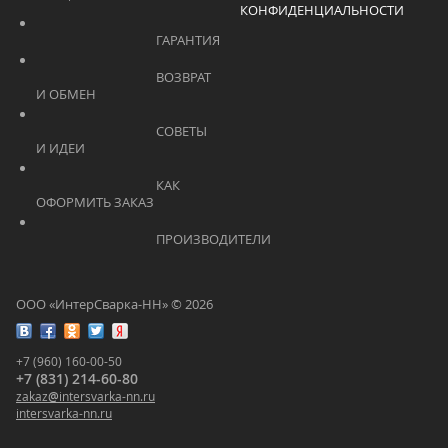
КОНФИДЕНЦИАЛЬНОСТИ
			    		ГАРАНТИЯ			    	
			    		ВОЗВРАТ 
И ОБМЕН			    	
			    		СОВЕТЫ 
И ИДЕИ			    	
			    		КАК 
ОФОРМИТЬ ЗАКАЗ			    	
			    		ПРОИЗВОДИТЕЛИ			    	
ООО «ИнтерСварка-НН» © 2026
+7 (960) 160-00-50
+7 (831) 214-60-80
zakaz
@
intersvarka-nn.ru
intersvarka-nn.ru