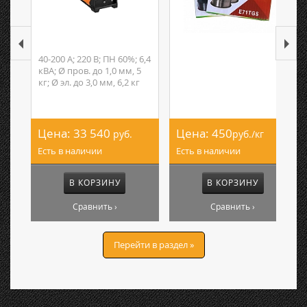
40-200 А; 220 В; ПН 60%; 6,4
кВА; Ø пров. до 1,0 мм, 5
кг; Ø эл. до 3,0 мм, 6,2 кг
Цена:
33 540
Цена:
450
руб.
руб./кг
Есть в наличии
Есть в наличии
В КОРЗИНУ
В КОРЗИНУ
Сравнить ›
Сравнить ›
Перейти в раздел »