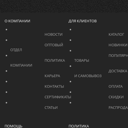
О КОМПАНИИ
ДЛЯ КЛИЕНТОВ
			    		НОВОСТИ			    	
			    		ОПТОВЫЙ 
ОТДЕЛ			    	
			    		ПОПУЛЯРНЫЕ 
			    		ПОЛИТИКА 
ТОВАРЫ			    	
КОМПАНИИ			    	
			    		ДОСТАВКА 
			    		КАРЬЕРА			    	
И САМОВЫВОЗ	
			    		КОНТАКТЫ			    	
			    		СЕРТИФИКАТЫ			    	
			    		СТАТЬИ			    	
ПОМОЩЬ
ПОЛИТИКА