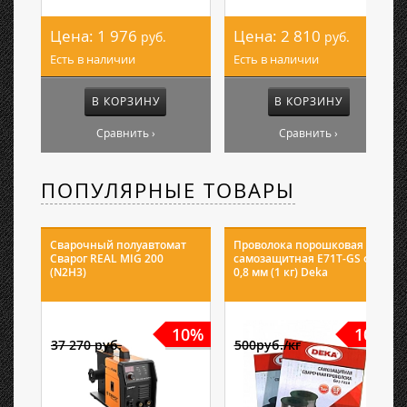
Цена:
1 976
Цена:
2 810
руб.
руб.
Есть в наличии
Есть в наличии
В КОРЗИНУ
В КОРЗИНУ
Сравнить ›
Сравнить ›
ПОПУЛЯРНЫЕ ТОВАРЫ
Сварочный полуавтомат
Проволока порошковая
Сварог REAL MIG 200
самозащитная E71T-GS ф
(N2H3)
0,8 мм (1 кг) Deka
10%
10%
37 270 руб.
500руб./кг