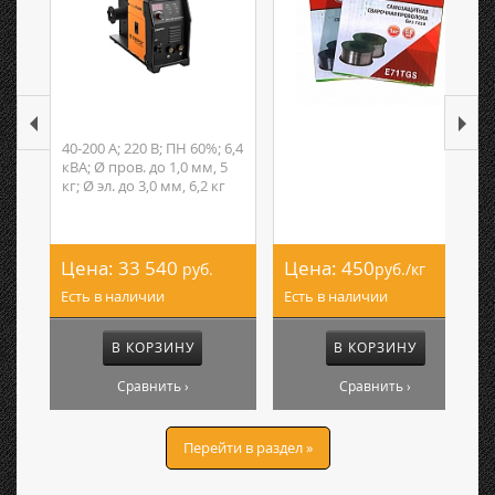
40-200 А; 220 В; ПН 60%; 6,4
кВА; Ø пров. до 1,0 мм, 5
кг; Ø эл. до 3,0 мм, 6,2 кг
Цена:
33 540
Цена:
450
руб.
руб./кг
Есть в наличии
Есть в наличии
В КОРЗИНУ
В КОРЗИНУ
Сравнить ›
Сравнить ›
Перейти в раздел »