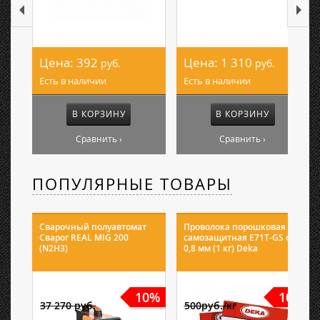
Цена:
392
Цена:
1 310
руб.
руб.
Есть в наличии
Есть в наличии
В КОРЗИНУ
В КОРЗИНУ
Сравнить ›
Сравнить ›
ПОПУЛЯРНЫЕ ТОВАРЫ
Сварочный полуавтомат
Проволока порошковая
Сварог REAL MIG 200
самозащитная E71T-GS ф
(N2H3)
0,8 мм (1 кг) Deka
10%
10%
37 270 руб.
500руб./кг