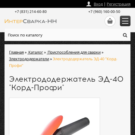
zakaz
@
intersvarka-nn.ru
Вход
|
Регистрация
+7 (831) 214-60-80
+7 (960) 160-00-50
Главная
»
Каталог
»
Приспособления для сварки
»
Электрододержатели
»
Электрододержатель ЭД-40 "Корд-
Профи"
Электрододержатель ЭД-40
"Корд-Профи"