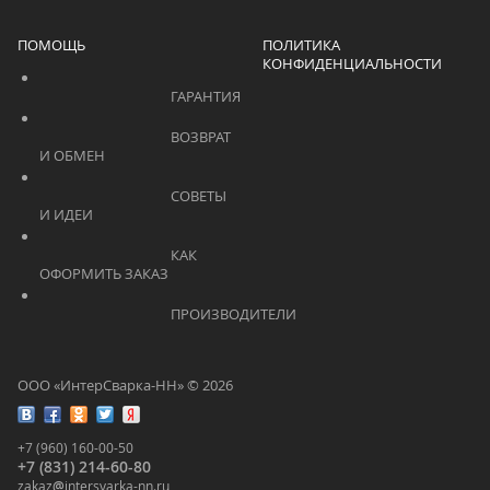
ПОМОЩЬ
ПОЛИТИКА
КОНФИДЕНЦИАЛЬНОСТИ
			    		ГАРАНТИЯ			    	
			    		ВОЗВРАТ 
И ОБМЕН			    	
			    		СОВЕТЫ 
И ИДЕИ			    	
			    		КАК 
ОФОРМИТЬ ЗАКАЗ			    	
			    		ПРОИЗВОДИТЕЛИ			    	
ООО «ИнтерСварка-НН» © 2026
+7 (960) 160-00-50
+7 (831) 214-60-80
zakaz
@
intersvarka-nn.ru