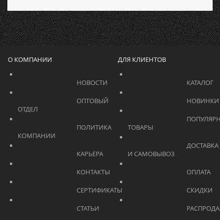
О КОМПАНИИ
ДЛЯ КЛИЕНТОВ
			    		НОВОСТИ			    	
			    		ОПТОВЫЙ 
ОТДЕЛ			    	
			    		ПОПУЛЯРНЫЕ 
			    		ПОЛИТИКА 
ТОВАРЫ			    	
КОМПАНИИ			    	
			    		ДОСТАВКА 
			    		КАРЬЕРА			    	
И САМОВЫВОЗ	
			    		КОНТАКТЫ			    	
			    		СЕРТИФИКАТЫ			    	
			    		СТАТЬИ			    	