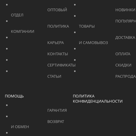
			    		ОПТОВЫЙ 
ОТДЕЛ			    	
			    		ПОПУЛЯРНЫЕ 
			    		ПОЛИТИКА 
ТОВАРЫ			    	
КОМПАНИИ			    	
			    		ДОСТАВКА 
			    		КАРЬЕРА			    	
И САМОВЫВОЗ	
			    		КОНТАКТЫ			    	
			    		СЕРТИФИКАТЫ			    	
			    		СТАТЬИ			    	
ПОМОЩЬ
ПОЛИТИКА
КОНФИДЕНЦИАЛЬНОСТИ
			    		ГАРАНТИЯ			    	
			    		ВОЗВРАТ 
И ОБМЕН			    	