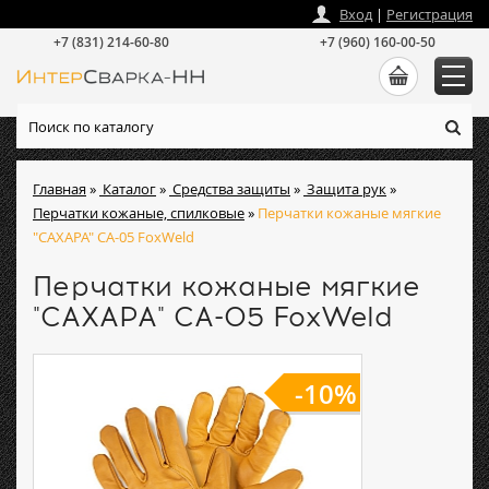
zakaz
@
intersvarka-nn.ru
Вход
|
Регистрация
+7 (831) 214-60-80
+7 (960) 160-00-50
Главная
»
Каталог
»
Средства защиты
»
Защита рук
»
Перчатки кожаные, спилковые
»
Перчатки кожаные мягкие
"САХАРА" СА-05 FoxWeld
Перчатки кожаные мягкие
"САХАРА" СА-05 FoxWeld
-10%