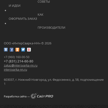
			    		СОВЕТЫ 
И ИДЕИ			    	
			    		КАК 
ОФОРМИТЬ ЗАКАЗ			    	
			    		ПРОИЗВОДИТЕЛИ			    	
ООО «ИнтерСварка-НН» © 2026
+7 (960) 160-00-50
+7 (831) 214-60-80
zakaz
@
intersvarka-nn.ru
intersvarka-nn.ru
603037, г. Нижний Новгород, ул. Федосеенко, д. 58, подпомещение
1
Разработка сайта —