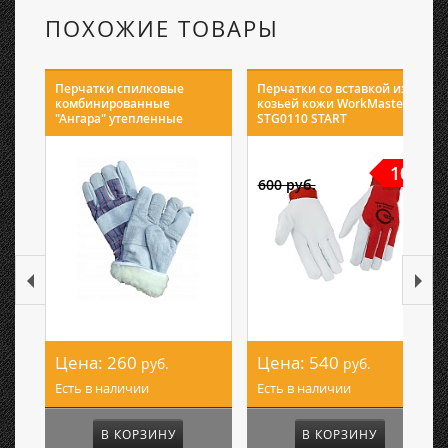
ПОХОЖИЕ ТОВАРЫ
Перчатки спилковые
Перчатки со вставкой из
комбинированные
козьей кожи WorkMaster
"Ангара" утепленные
STG0110 START
10%
600 руб.
Цена:
260
Цена:
540
руб.
руб.
Есть в наличии
Есть в наличии
В КОРЗИНУ
В КОРЗИНУ