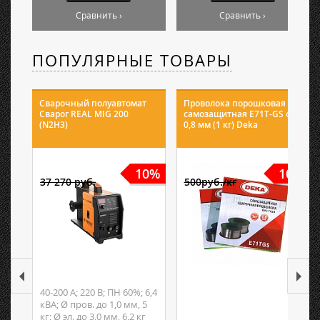
Сравнить ›
Сравнить ›
ПОПУЛЯРНЫЕ ТОВАРЫ
Сварочный полуавтомат
Проволока порошковая
Сварог REAL MIG 200
самозащитная E71T-GS ф
(N2H3)
0,8 мм (1 кг) Deka
10%
10%
37 270 руб.
500руб./кг
40-200 А; 220 В; ПН 60%; 6,4
кВА; Ø пров. до 1,0 мм, 5
кг; Ø эл. до 3,0 мм, 6,2 кг