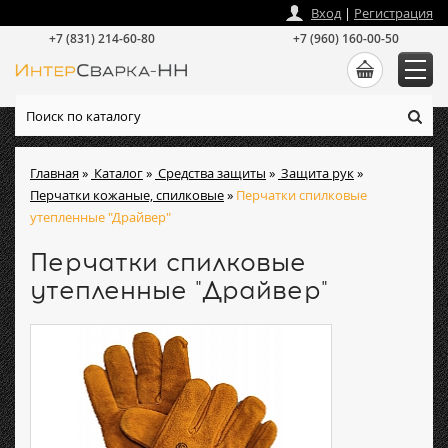
zakaz
@
intersvarka-nn.ru
Вход
|
Регистрация
+7 (831) 214-60-80
+7 (960) 160-00-50
Главная
»
Каталог
»
Средства защиты
»
Защита рук
»
Перчатки кожаные, спилковые
»
Перчатки спилковые
утепленные "Драйвер"
Перчатки спилковые
утепленные "Драйвер"