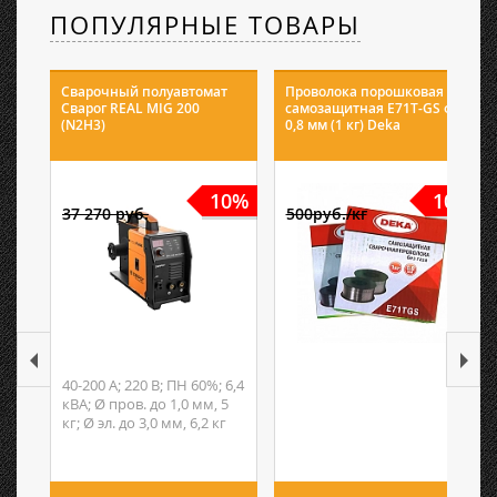
ПОПУЛЯРНЫЕ ТОВАРЫ
Сварочный полуавтомат
Проволока порошковая
Сварог REAL MIG 200
самозащитная E71T-GS ф
(N2H3)
0,8 мм (1 кг) Deka
10%
10%
37 270 руб.
500руб./кг
40-200 А; 220 В; ПН 60%; 6,4
кВА; Ø пров. до 1,0 мм, 5
кг; Ø эл. до 3,0 мм, 6,2 кг