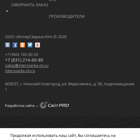
ОФОРМИТЬ ЗАКАЗ			    	
			    		ПРОИЗВОДИТЕЛИ			    	
ООО «ИнтерСварка-НН» © 2026
+7 (960) 160-00-50
+7 (831) 214-60-80
zakaz
@
intersvarka-nn.ru
intersvarka-nn.ru
603037, г. Нижний Новгород, ул. Федосеенко, д. 58, подпомещение
1
Разработка сайта —
Продолжая использовать наш сайт, Вы соглашаетесь на