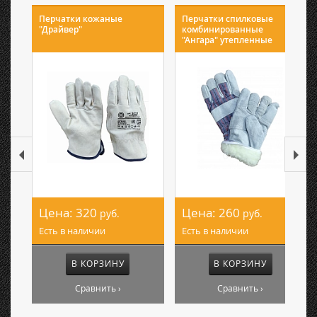
Перчатки кожаные
Перчатки спилковые
"Драйвер"
комбинированные
"Ангара" утепленные
Цена:
320
Цена:
260
руб.
руб.
Есть в наличии
Есть в наличии
В КОРЗИНУ
В КОРЗИНУ
Сравнить ›
Сравнить ›