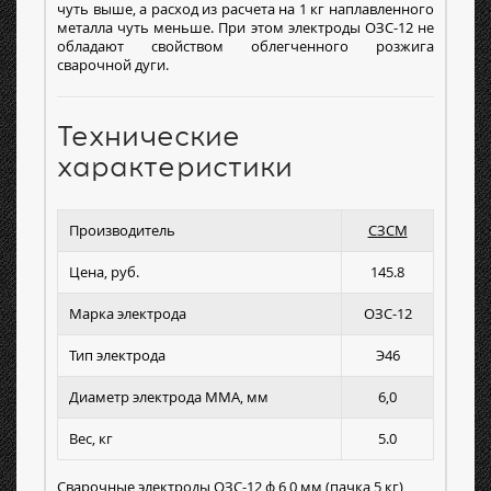
чуть выше, а расход из расчета на 1 кг наплавленного
металла чуть меньше. При этом электроды ОЗС-12 не
обладают свойством облегченного розжига
сварочной дуги.
Технические
характеристики
Производитель
СЗСМ
Цена, руб.
145.8
Марка электрода
ОЗС-12
Тип электрода
Э46
Диаметр электрода MMA, мм
6,0
Вес, кг
5.0
Сварочные электроды ОЗС-12 ф 6,0 мм (пачка 5 кг)