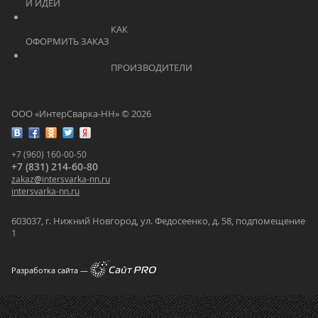
И ИДЕИ			    	
			    		КАК 
ОФОРМИТЬ ЗАКАЗ			    	
			    		ПРОИЗВОДИТЕЛИ			    	
ООО «ИнтерСварка-НН» © 2026
+7 (960) 160-00-50
+7 (831) 214-60-80
zakaz
@
intersvarka-nn.ru
intersvarka-nn.ru
603037, г. Нижний Новгород, ул. Федосеенко, д. 58, подпомещение
1
Разработка сайта —