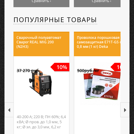
Сравнить ›
Сравнить ›
ПОПУЛЯРНЫЕ ТОВАРЫ
Сварочный полуавтомат
Проволока порошковая
Сварог REAL MIG 200
самозащитная E71T-GS ф
(N2H3)
0,8 мм (1 кг) Deka
10%
10%
37 270 руб.
500руб./кг
40-200 А; 220 В; ПН 60%; 6,4
кВА; Ø пров. до 1,0 мм, 5
кг; Ø эл. до 3,0 мм, 6,2 кг