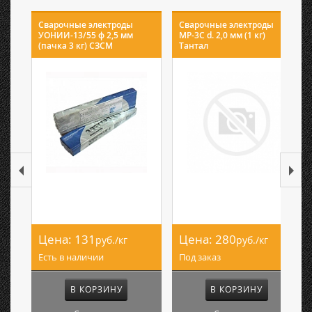
Сварочные электроды
Сварочные электроды
УОНИИ-13/55 ф 2,5 мм
МР-3С d. 2,0 мм (1 кг)
(пачка 3 кг) СЗСМ
Тантал
Цена:
131
Цена:
280
руб./кг
руб./кг
Есть в наличии
Под заказ
В КОРЗИНУ
В КОРЗИНУ