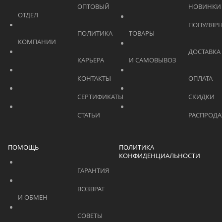
			    		ОПТОВЫЙ 
ОТДЕЛ			    	
			    		ПОПУЛЯРНЫЕ 
			    		ПОЛИТИКА 
ТОВАРЫ			    	
КОМПАНИИ			    	
			    		ДОСТАВКА 
			    		КАРЬЕРА			    	
И САМОВЫВОЗ	
			    		КОНТАКТЫ			    	
			    		СЕРТИФИКАТЫ			    	
			    		СТАТЬИ			    	
ПОМОЩЬ
ПОЛИТИКА
КОНФИДЕНЦИАЛЬНОСТИ
			    		ГАРАНТИЯ			    	
			    		ВОЗВРАТ 
И ОБМЕН			    	
			    		СОВЕТЫ 