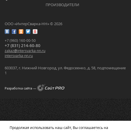
			    		ПРОИЗВОДИТЕЛИ			    	
ООО «ИнтерСварка-НН» © 2026
+7 (960) 160-00-50
+7 (831) 214-60-80
zakaz
@
intersvarka-nn.ru
intersvarka-nn.ru
603037, г. Нижний Новгород, ул. Федосеенко, д. 58, подпомещение
1
Разработка сайта —
Продолжая использовать наш сайт, Вы соглашаетесь на