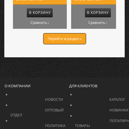
В КОРЗИНУ
В КОРЗИНУ
Сравнить ›
Сравнить ›
Перейти в раздел »
О КОМПАНИИ
ДЛЯ КЛИЕНТОВ
			    		НОВОСТИ			    	
			    		ОПТОВЫЙ 
ОТДЕЛ			    	
			    		ПОПУЛЯРНЫЕ 
			    		ПОЛИТИКА 
ТОВАРЫ			    	