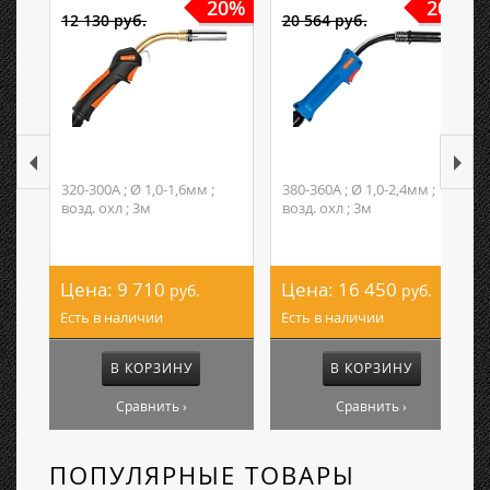
20%
20%
12 130 руб.
20 564 руб.
320-300А ; Ø 1,0-1,6мм ;
380-360А ; Ø 1,0-2,4мм ;
возд. охл ; 3м
возд. охл ; 3м
Цена:
9 710
Цена:
16 450
руб.
руб.
Есть в наличии
Есть в наличии
В КОРЗИНУ
В КОРЗИНУ
Сравнить ›
Сравнить ›
ПОПУЛЯРНЫЕ ТОВАРЫ