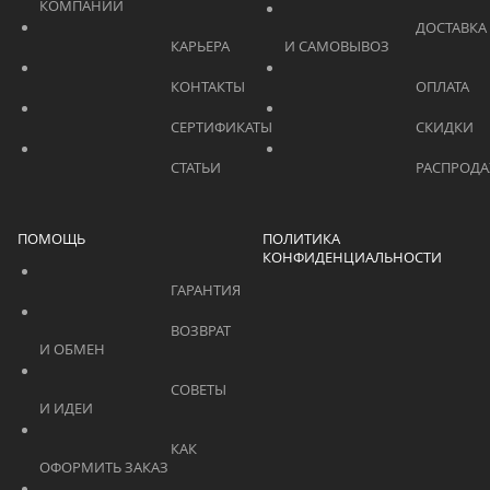
КОМПАНИИ			    	
			    		ДОСТАВКА 
			    		КАРЬЕРА			    	
И САМОВЫВОЗ	
			    		КОНТАКТЫ			    	
			    		СЕРТИФИКАТЫ			    	
			    		СТАТЬИ			    	
ПОМОЩЬ
ПОЛИТИКА
КОНФИДЕНЦИАЛЬНОСТИ
			    		ГАРАНТИЯ			    	
			    		ВОЗВРАТ 
И ОБМЕН			    	
			    		СОВЕТЫ 
И ИДЕИ			    	
			    		КАК 
ОФОРМИТЬ ЗАКАЗ			    	