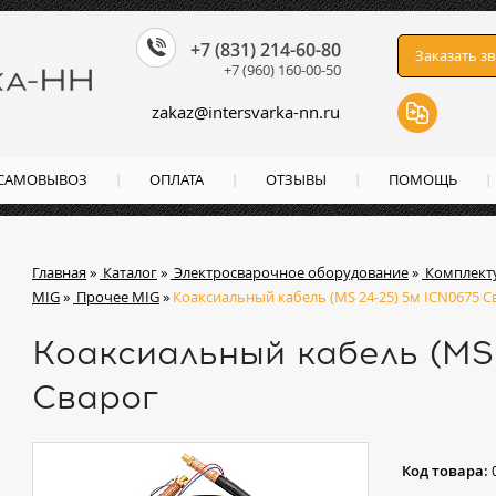
+7 (831) 214-60-80
Заказать з
+7 (960) 160-00-50
zakaz
@
intersvarka-nn.ru
 САМОВЫВОЗ
ОПЛАТА
ОТЗЫВЫ
ПОМОЩЬ
Главная
»
Каталог
»
Электросварочное оборудование
»
Комплект
MIG
»
Прочее MIG
»
Коаксиальный кабель (MS 24-25) 5м ICN0675 С
Коаксиальный кабель (MS
Сварог
Код товара: