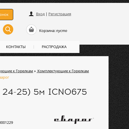
Вход
|
Регистрация
вонок
Корзина:
пусто
КОНТАКТЫ
РАСПРОДАЖА
ующие к Горелкам
»
Комплектующие к Горелкам
варог
 24-25) 5м ICN0675
0001229