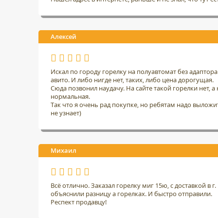
Алексей
Искал по городу горелку на полуавтомат без адаптор
авито. И либо нигде нет, таких, либо цена дорогущая.
Сюда позвонил наудачу. На сайте такой горелки нет, а н
нормальная.
Так что я очень рад покупке, но ребятам надо выложить
не узнает)
Михаил
Всё отлично. Заказал горелку миг 15ю, с доставкой в 
объяснили разницу а горелках. И быстро отправили.
Респект продавцу!