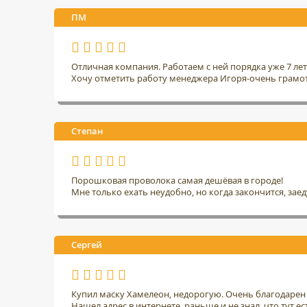
ПМ
Отличная компания. Работаем с ней порядка уже 7 ле
Хочу отметить работу менеджера Игоря-очень грамо
Степан
Порошковая проволока самая дешёвая в городе!
Мне только ехать неудобно, но когда закончится, заед
Сергей
Купил маску Хамелеон, недорогую. Очень благодарен 
Нашел адрес в интернете, раньше и не знал, что тут ес