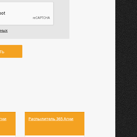
нных
ть
гни
Распылитель 365 Агни
Курок сварочной г
PRO (MS) UB2516/OR
Сварог