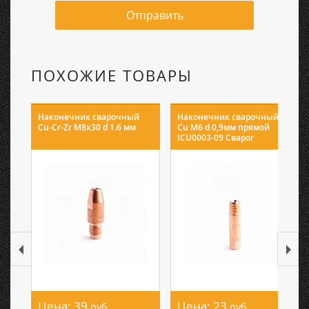
Отправить
ПОХОЖИЕ ТОВАРЫ
Наконечник сварочный
Наконечник сварочный E-
Cu-Cr-Zr М8х30 d 1.6 мм
Cu М6 d 0,9мм прямой
ICU0003-09 Сварог
Цена:
39
Цена:
23
руб.
руб.