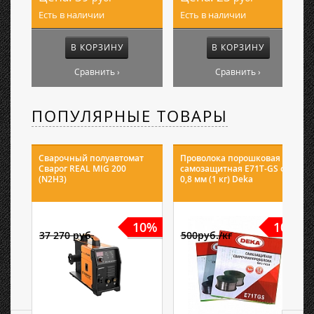
Есть в наличии
Есть в наличии
В КОРЗИНУ
В КОРЗИНУ
Сравнить ›
Сравнить ›
ПОПУЛЯРНЫЕ ТОВАРЫ
Сварочный полуавтомат
Проволока порошковая
Сварог REAL MIG 200
самозащитная E71T-GS ф
(N2H3)
0,8 мм (1 кг) Deka
10%
10%
37 270 руб.
500руб./кг