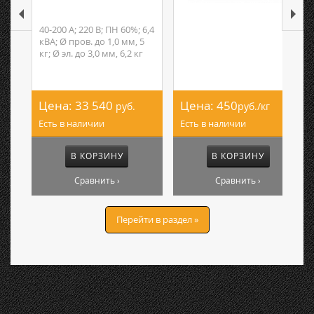
40-200 А; 220 В; ПН 60%; 6,4
кВА; Ø пров. до 1,0 мм, 5
кг; Ø эл. до 3,0 мм, 6,2 кг
Цена:
33 540
Цена:
450
руб.
руб./кг
Есть в наличии
Есть в наличии
В КОРЗИНУ
В КОРЗИНУ
Сравнить ›
Сравнить ›
Перейти в раздел »