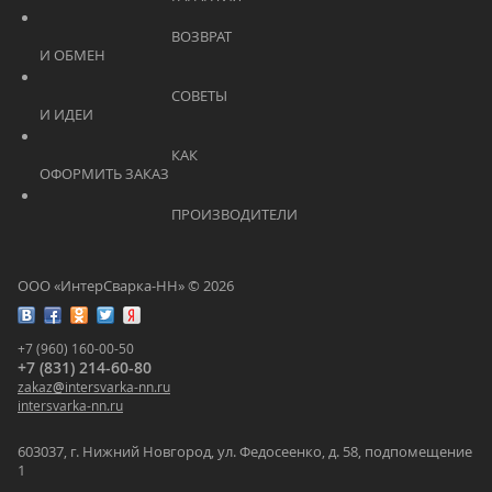
			    		ВОЗВРАТ 
И ОБМЕН			    	
			    		СОВЕТЫ 
И ИДЕИ			    	
			    		КАК 
ОФОРМИТЬ ЗАКАЗ			    	
			    		ПРОИЗВОДИТЕЛИ			    	
ООО «ИнтерСварка-НН» © 2026
+7 (960) 160-00-50
+7 (831) 214-60-80
zakaz
@
intersvarka-nn.ru
intersvarka-nn.ru
603037, г. Нижний Новгород, ул. Федосеенко, д. 58, подпомещение
1