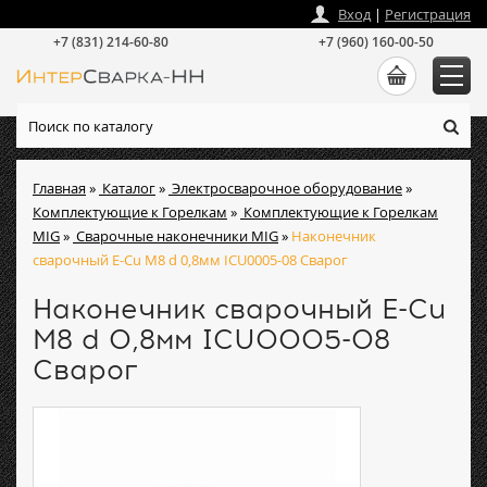
zakaz
@
intersvarka-nn.ru
Вход
|
Регистрация
+7 (831) 214-60-80
+7 (960) 160-00-50
Главная
»
Каталог
»
Электросварочное оборудование
»
Комплектующие к Горелкам
»
Комплектующие к Горелкам
MIG
»
Сварочные наконечники MIG
»
Наконечник
сварочный E-Cu М8 d 0,8мм ICU0005-08 Сварог
Наконечник сварочный E-Cu
М8 d 0,8мм ICU0005-08
Сварог