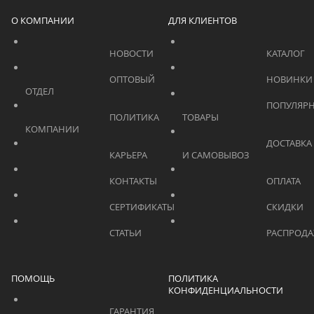
О КОМПАНИИ
ДЛЯ КЛИЕНТОВ
			    		НОВОСТИ			    	
			    		ОПТОВЫЙ 
ОТДЕЛ			    	
			    		ПОПУЛЯРНЫЕ 
			    		ПОЛИТИКА 
ТОВАРЫ			    	
КОМПАНИИ			    	
			    		ДОСТАВКА 
			    		КАРЬЕРА			    	
И САМОВЫВОЗ	
			    		КОНТАКТЫ			    	
			    		СЕРТИФИКАТЫ			    	
			    		СТАТЬИ			    	
ПОМОЩЬ
ПОЛИТИКА
КОНФИДЕНЦИАЛЬНОСТИ
			    		ГАРАНТИЯ			    	