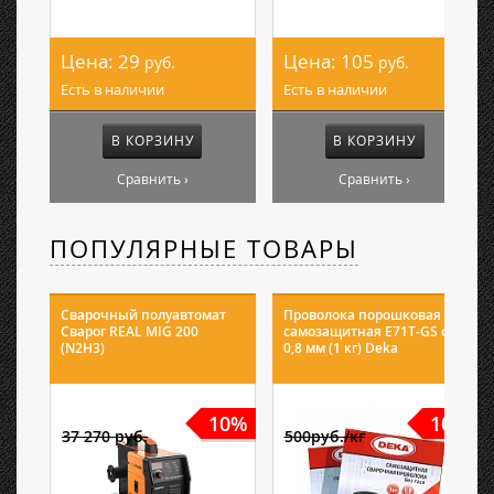
Цена:
29
Цена:
105
руб.
руб.
Есть в наличии
Есть в наличии
В КОРЗИНУ
В КОРЗИНУ
Сравнить ›
Сравнить ›
ПОПУЛЯРНЫЕ ТОВАРЫ
Сварочный полуавтомат
Проволока порошковая
Сварог REAL MIG 200
самозащитная E71T-GS ф
(N2H3)
0,8 мм (1 кг) Deka
10%
10%
37 270 руб.
500руб./кг