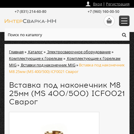
zakaz
@
intersvarka-nn.ru
Вход
|
Регистрация
+7 (831) 214-60-80
+7 (960) 160-00-50
Главная
»
Каталог
»
Электросварочное оборудование
»
Комплектующие к Горелкам
»
Комплектующие к Горелкам
MIG
»
Вставки под наконечник MIG
»
Вставка под наконечник
M8 25мм (MS 400/500) ICF0021 Сварог
Вставка под наконечник M8
25мм (MS 400/500) ICF0021
Сварог