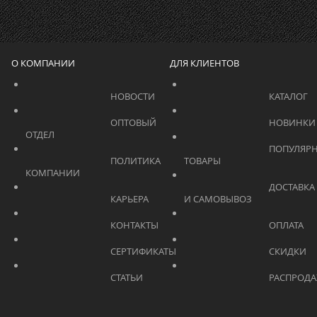
О КОМПАНИИ
ДЛЯ КЛИЕНТОВ
			    		НОВОСТИ			    	
			    		ОПТОВЫЙ 
ОТДЕЛ			    	
			    		ПОПУЛЯРНЫЕ 
			    		ПОЛИТИКА 
ТОВАРЫ			    	
КОМПАНИИ			    	
			    		ДОСТАВКА 
			    		КАРЬЕРА			    	
И САМОВЫВОЗ	
			    		КОНТАКТЫ			    	
			    		СЕРТИФИКАТЫ			    	
			    		СТАТЬИ			    	