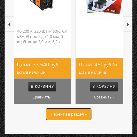
40-200 А; 220 В; ПН 60%; 6,4
кВА; Ø пров. до 1,0 мм, 5
кг; Ø эл. до 3,0 мм, 6,2 кг
Цена:
33 540
Цена:
450
руб.
руб./кг
Есть в наличии
Есть в наличии
В КОРЗИНУ
В КОРЗИНУ
Сравнить ›
Сравнить ›
Перейти в раздел »