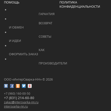
ПОМОЩЬ
ПОЛИТИКА
КОНФИДЕНЦИАЛЬНОСТИ
			    		ГАРАНТИЯ			    	
			    		ВОЗВРАТ 
И ОБМЕН			    	
			    		СОВЕТЫ 
И ИДЕИ			    	
			    		КАК 
ОФОРМИТЬ ЗАКАЗ			    	
			    		ПРОИЗВОДИТЕЛИ			    	
ООО «ИнтерСварка-НН» © 2026
+7 (960) 160-00-50
+7 (831) 214-60-80
zakaz
@
intersvarka-nn.ru
intersvarka-nn.ru