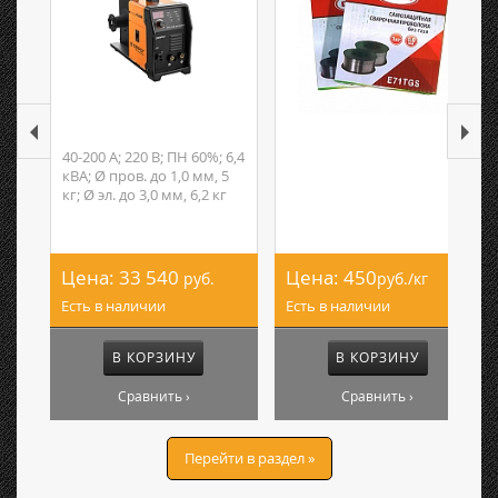
40-200 А; 220 В; ПН 60%; 6,4
кВА; Ø пров. до 1,0 мм, 5
кг; Ø эл. до 3,0 мм, 6,2 кг
Цена:
33 540
Цена:
450
руб.
руб./кг
Есть в наличии
Есть в наличии
В КОРЗИНУ
В КОРЗИНУ
Сравнить ›
Сравнить ›
Перейти в раздел »