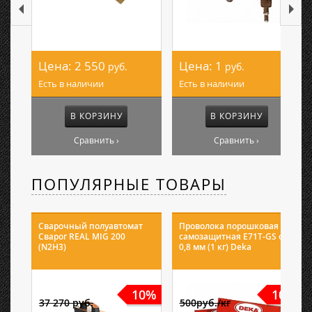
Цена:
2 550
Цена:
1
руб.
руб.
Есть в наличии
Есть в наличии
В КОРЗИНУ
В КОРЗИНУ
Сравнить ›
Сравнить ›
ПОПУЛЯРНЫЕ ТОВАРЫ
Сварочный полуавтомат
Проволока порошковая
Сварог REAL MIG 200
самозащитная E71T-GS ф
(N2H3)
0,8 мм (1 кг) Deka
10%
10%
37 270 руб.
500руб./кг