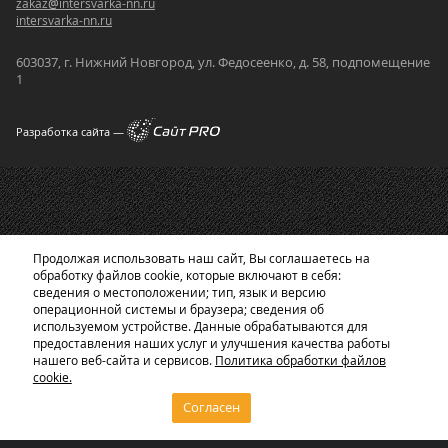
zakaz
@
intersvarka-nn.ru
intersvarka-nn.ru
603037, г. Нижний Новгород, ул. Федосеенко, д. 58, подпомещение
1
Разработка сайта —
Продолжая использовать наш сайт, Вы соглашаетесь на
обработку файлов cookie, которые включают в себя:
сведения о местоположении; тип, язык и версию
операционной системы и браузера; сведения об
используемом устройстве. Данные обрабатываются для
предоставления наших услуг и улучшения качества работы
нашего веб-сайта и сервисов.
Политика обработки файлов
cookie.
Согласен
Главная
Корзина
Каталог
0