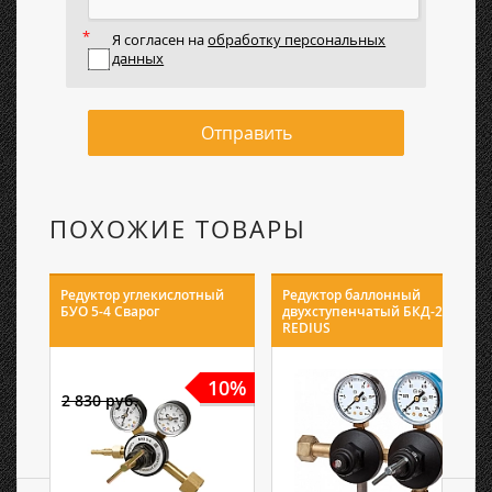
Я согласен на
обработку персональных
данных
Отправить
ПОХОЖИЕ ТОВАРЫ
Редуктор углекислотный
Редуктор баллонный
БУО 5-4 Сварог
двухступенчатый БКД-25
REDIUS
10%
2 830 руб.