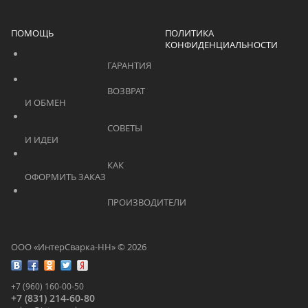
ПОМОЩЬ
ПОЛИТИКА
КОНФИДЕНЦИАЛЬНОСТИ
			    		ГАРАНТИЯ			    	
			    		ВОЗВРАТ 
И ОБМЕН			    	
			    		СОВЕТЫ 
И ИДЕИ			    	
			    		КАК 
ОФОРМИТЬ ЗАКАЗ			    	
			    		ПРОИЗВОДИТЕЛИ			    	
ООО «ИнтерСварка-НН» © 2026
+7 (960) 160-00-50
+7 (831) 214-60-80