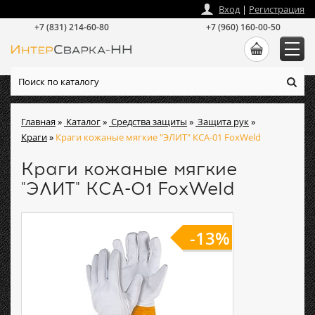
zakaz
@
intersvarka-nn.ru
Вход
|
Регистрация
+7 (831) 214-60-80
+7 (960) 160-00-50
Главная
»
Каталог
»
Средства защиты
»
Защита рук
»
Краги
»
Краги кожаные мягкие "ЭЛИТ" КСА-01 FoxWeld
Краги кожаные мягкие
"ЭЛИТ" КСА-01 FoxWeld
-13%