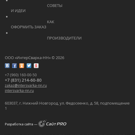
			    		СОВЕТЫ 
И ИДЕИ			    	
			    		КАК 
ОФОРМИТЬ ЗАКАЗ			    	
			    		ПРОИЗВОДИТЕЛИ			    	
ООО «ИнтерСварка-НН» © 2026
+7 (960) 160-00-50
+7 (831) 214-60-80
zakaz
@
intersvarka-nn.ru
intersvarka-nn.ru
603037, г. Нижний Новгород, ул. Федосеенко, д. 58, подпомещение
1
Разработка сайта —