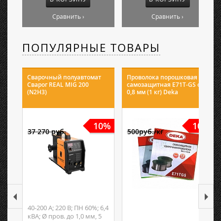
Сравнить ›
Сравнить ›
ПОПУЛЯРНЫЕ ТОВАРЫ
Сварочный полуавтомат
Проволока порошковая
Сварог REAL MIG 200
самозащитная E71T-GS ф
(N2H3)
0,8 мм (1 кг) Deka
10%
10%
37 270 руб.
500руб./кг
40-200 А; 220 В; ПН 60%; 6,4
кВА; Ø пров. до 1,0 мм, 5