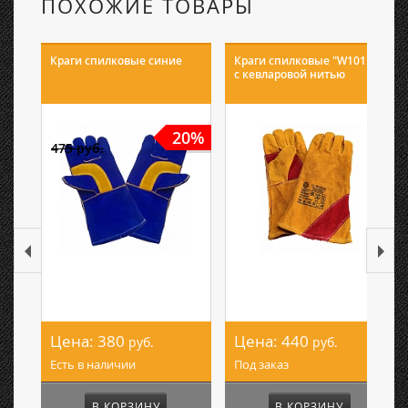
ПОХОЖИЕ ТОВАРЫ
Краги спилковые синие
Краги спилковые "W101K"
с кевларовой нитью
20%
475 руб.
Цена:
380
Цена:
440
руб.
руб.
Есть в наличии
Под заказ
В КОРЗИНУ
В КОРЗИНУ