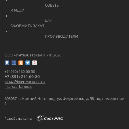
			    		СОВЕТЫ 
И ИДЕИ			    	
			    		КАК 
ОФОРМИТЬ ЗАКАЗ			    	
			    		ПРОИЗВОДИТЕЛИ			    	
ООО «ИнтерСварка-НН» © 2026
+7 (960) 160-00-50
+7 (831) 214-60-80
zakaz
@
intersvarka-nn.ru
intersvarka-nn.ru
603037, г. Нижний Новгород, ул. Федосеенко, д. 58, подпомещение
1
Разработка сайта —