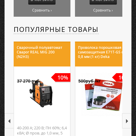
Сравнить ›
Сравнить ›
ПОПУЛЯРНЫЕ ТОВАРЫ
Сварочный полуавтомат
Проволока порошковая
Сварог REAL MIG 200
самозащитная E71T-GS ф
(N2H3)
0,8 мм (1 кг) Deka
10%
10%
37 270 руб.
500руб./кг
40-200 А; 220 В; ПН 60%; 6,4
кВА; Ø пров. до 1,0 мм, 5