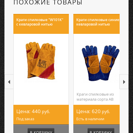
ПОХОЖИЕ ТОВАРЫ
Краги спилковые "W101K"
Краги спилковые синие с
с кевларовой нитью
кевларовой нитью
Краги спилковые из
материала сорта AB
Цена:
440
Цена:
620
руб.
руб.
Под заказ
Есть в наличии
В КОРЗИНУ
В КОРЗИНУ