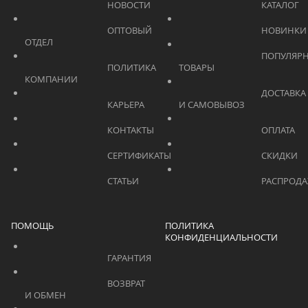
			    		НОВОСТИ			    	
			    		ОПТОВЫЙ 
ОТДЕЛ			    	
			    		ПОПУЛЯРНЫЕ 
			    		ПОЛИТИКА 
ТОВАРЫ			    	
КОМПАНИИ			    	
			    		ДОСТАВКА 
			    		КАРЬЕРА			    	
И САМОВЫВОЗ	
			    		КОНТАКТЫ			    	
			    		СЕРТИФИКАТЫ			    	
			    		СТАТЬИ			    	
ПОМОЩЬ
ПОЛИТИКА
КОНФИДЕНЦИАЛЬНОСТИ
			    		ГАРАНТИЯ			    	
			    		ВОЗВРАТ 
И ОБМЕН			    	