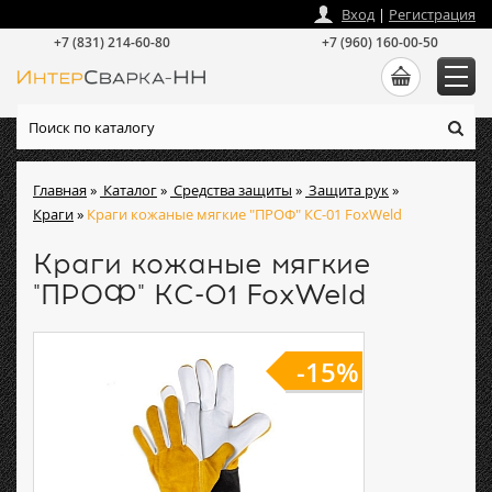
zakaz
@
intersvarka-nn.ru
Вход
|
Регистрация
+7 (831) 214-60-80
+7 (960) 160-00-50
Главная
»
Каталог
»
Средства защиты
»
Защита рук
»
Краги
»
Краги кожаные мягкие "ПРОФ" КС-01 FoxWeld
Краги кожаные мягкие
"ПРОФ" КС-01 FoxWeld
-15%