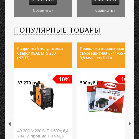
Сравнить ›
Сравнить ›
ПОПУЛЯРНЫЕ ТОВАРЫ
Сварочный полуавтомат
Проволока порошковая
Сварог REAL MIG 200
самозащитная E71T-GS ф
(N2H3)
0,8 мм (1 кг) Deka
10%
10%
37 270 руб.
500руб./кг
40-200 А; 220 В; ПН 60%; 6,4
кВА; Ø пров. до 1,0 мм, 5