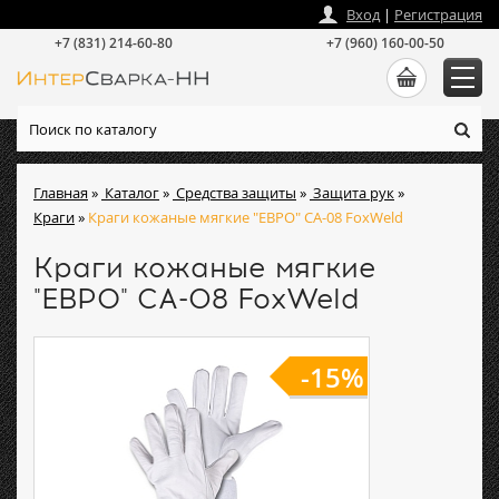
zakaz
@
intersvarka-nn.ru
Вход
|
Регистрация
+7 (831) 214-60-80
+7 (960) 160-00-50
Главная
»
Каталог
»
Средства защиты
»
Защита рук
»
Краги
»
Краги кожаные мягкие "ЕВРО" СА-08 FoxWeld
Краги кожаные мягкие
"ЕВРО" СА-08 FoxWeld
-15%