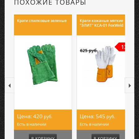
ПОХОЖИЕ ТОВАРЫ
Краги спилковые зеленые
Краги кожаные мягкие
"ЭЛИТ" КСА-01 FoxWeld
13%
625 руб.
Цена:
420
Цена:
545
руб.
руб.
Есть в наличии
Есть в наличии
В КОРЗИНУ
В КОРЗИНУ