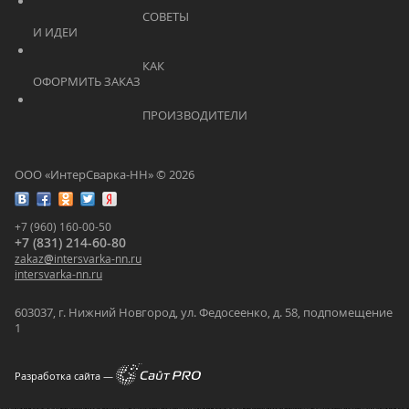
			    		СОВЕТЫ 
И ИДЕИ			    	
			    		КАК 
ОФОРМИТЬ ЗАКАЗ			    	
			    		ПРОИЗВОДИТЕЛИ			    	
ООО «ИнтерСварка-НН» © 2026
+7 (960) 160-00-50
+7 (831) 214-60-80
zakaz
@
intersvarka-nn.ru
intersvarka-nn.ru
603037, г. Нижний Новгород, ул. Федосеенко, д. 58, подпомещение
1
Разработка сайта —