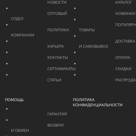
			    		НОВОСТИ			    	
			    		ОПТОВЫЙ 
ОТДЕЛ			    	
			    		ПОПУЛЯРНЫЕ 
			    		ПОЛИТИКА 
ТОВАРЫ			    	
КОМПАНИИ			    	
			    		ДОСТАВКА 
			    		КАРЬЕРА			    	
И САМОВЫВОЗ	
			    		КОНТАКТЫ			    	
			    		СЕРТИФИКАТЫ			    	
			    		СТАТЬИ			    	
ПОМОЩЬ
ПОЛИТИКА
КОНФИДЕНЦИАЛЬНОСТИ
			    		ГАРАНТИЯ			    	
			    		ВОЗВРАТ 
И ОБМЕН			    	