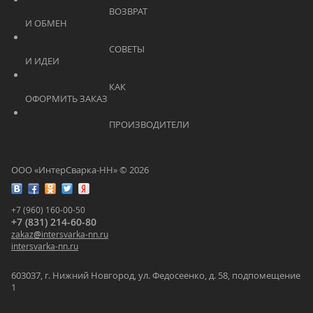
			    		ВОЗВРАТ 
И ОБМЕН			    	
			    		СОВЕТЫ 
И ИДЕИ			    	
			    		КАК 
ОФОРМИТЬ ЗАКАЗ			    	
			    		ПРОИЗВОДИТЕЛИ			    	
ООО «ИнтерСварка-НН» © 2026
+7 (960) 160-00-50
+7 (831) 214-60-80
zakaz
@
intersvarka-nn.ru
intersvarka-nn.ru
603037, г. Нижний Новгород, ул. Федосеенко, д. 58, подпомещение
1