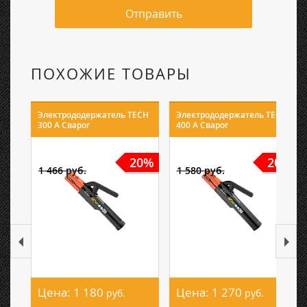
Отправить
ПОХОЖИЕ ТОВАРЫ
Электрододержатель TECH
Электрододержатель TECH
300 А Сварог
400 А Сварог
20%
20%
1 466 руб.
1 580 руб.
Цена:
1 180
Цена:
1 270
руб.
руб.