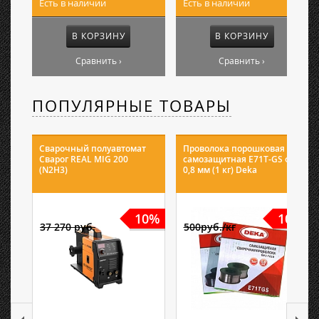
Есть в наличии
Есть в наличии
В КОРЗИНУ
В КОРЗИНУ
Сравнить ›
Сравнить ›
ПОПУЛЯРНЫЕ ТОВАРЫ
Сварочный полуавтомат
Проволока порошковая
Сварог REAL MIG 200
самозащитная E71T-GS ф
(N2H3)
0,8 мм (1 кг) Deka
10%
10%
37 270 руб.
500руб./кг