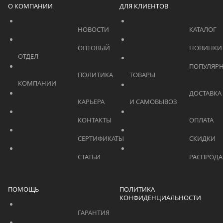
О КОМПАНИИ
ДЛЯ КЛИЕНТОВ
			    		НОВОСТИ			    	
			    		ОПТОВЫЙ 
ОТДЕЛ			    	
			    		ПОПУЛЯРНЫЕ 
			    		ПОЛИТИКА 
ТОВАРЫ			    	
КОМПАНИИ			    	
			    		ДОСТАВКА 
			    		КАРЬЕРА			    	
И САМОВЫВОЗ	
			    		КОНТАКТЫ			    	
			    		СЕРТИФИКАТЫ			    	
			    		СТАТЬИ			    	
ПОМОЩЬ
ПОЛИТИКА
КОНФИДЕНЦИАЛЬНОСТИ
			    		ГАРАНТИЯ			    	