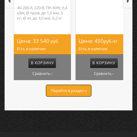
40-200 А; 220 В; ПН 60%; 6,4
кВА; Ø пров. до 1,0 мм, 5
кг; Ø эл. до 3,0 мм, 6,2 кг
Цена:
33 540
Цена:
450
руб.
руб./кг
Есть в наличии
Есть в наличии
В КОРЗИНУ
В КОРЗИНУ
Сравнить ›
Сравнить ›
Перейти в раздел »