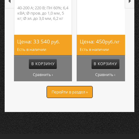
40-200 А; 220 В; ПН 60%; 6,4
кВА; Ø пров. до 1,0 мм, 5
кг; Ø эл. до 3,0 мм, 6,2 кг
Цена:
33 540
Цена:
450
руб.
руб./кг
Есть в наличии
Есть в наличии
В КОРЗИНУ
В КОРЗИНУ
Сравнить ›
Сравнить ›
Перейти в раздел »