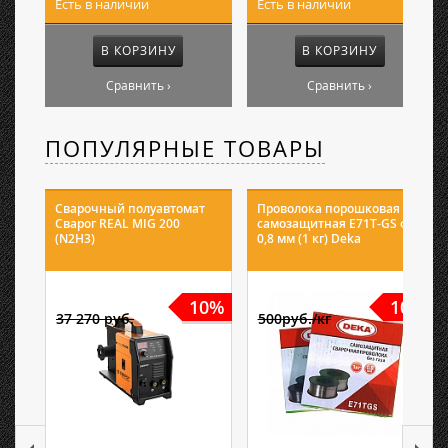
Есть в наличии
Есть в наличии
В КОРЗИНУ
В КОРЗИНУ
Сравнить ›
Сравнить ›
ПОПУЛЯРНЫЕ ТОВАРЫ
Сварочный полуавтомат
Проволока порошковая
Сварог REAL MIG 200
самозащитная E71T-GS ф
(N2H3)
0,8 мм (1 кг) Deka
10%
10%
37 270 руб.
500руб./кг