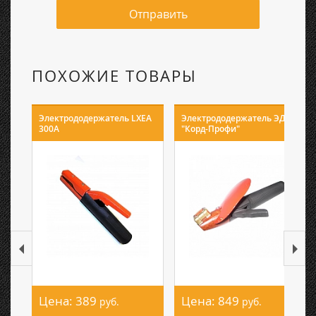
Отправить
ПОХОЖИЕ ТОВАРЫ
Электрододержатель LXEA
Электрододержатель ЭД-31
300A
"Корд-Профи"
Цена:
389
Цена:
849
руб.
руб.