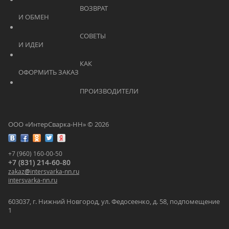
			    		ВОЗВРАТ 
И ОБМЕН			    	
			    		СОВЕТЫ 
И ИДЕИ			    	
			    		КАК 
ОФОРМИТЬ ЗАКАЗ			    	
			    		ПРОИЗВОДИТЕЛИ			    	
ООО «ИнтерСварка-НН» © 2026
+7 (960) 160-00-50
+7 (831) 214-60-80
zakaz
@
intersvarka-nn.ru
intersvarka-nn.ru
603037, г. Нижний Новгород, ул. Федосеенко, д. 58, подпомещение
1