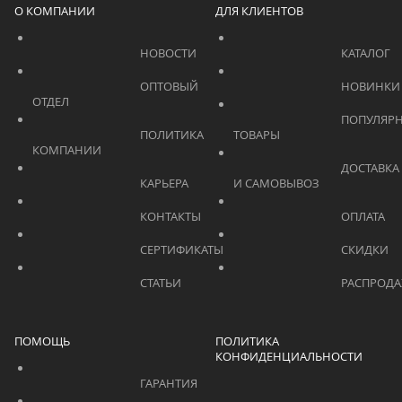
О КОМПАНИИ
ДЛЯ КЛИЕНТОВ
			    		НОВОСТИ			    	
			    		ОПТОВЫЙ 
ОТДЕЛ			    	
			    		ПОПУЛЯРНЫЕ 
			    		ПОЛИТИКА 
ТОВАРЫ			    	
КОМПАНИИ			    	
			    		ДОСТАВКА 
			    		КАРЬЕРА			    	
И САМОВЫВОЗ	
			    		КОНТАКТЫ			    	
			    		СЕРТИФИКАТЫ			    	
			    		СТАТЬИ			    	
ПОМОЩЬ
ПОЛИТИКА
КОНФИДЕНЦИАЛЬНОСТИ
			    		ГАРАНТИЯ			    	